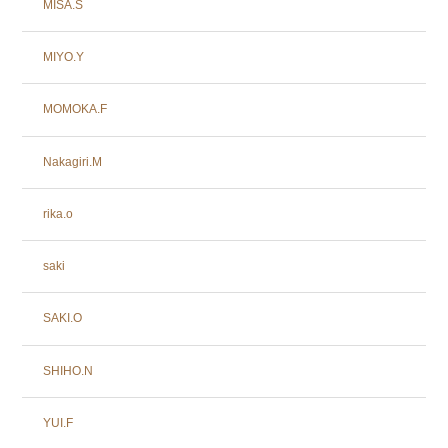
MISA.S
MIYO.Y
MOMOKA.F
Nakagiri.M
rika.o
saki
SAKI.O
SHIHO.N
YUI.F