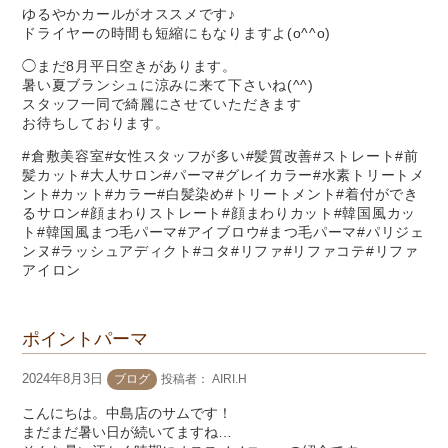
ゆるやかカールがオススメです♪
ドライヤーの時間も短縮にもなりますよ(o^^o)
◯まだ8月平日空きがあります。
暑い夏ブランシュに涼みに来て下さいね(^^)
スタッフ一同で綺麗にさせていただきます
お待ちしております。
#倉敷美容室#女性スタッフが多い#髪質改善#ストレート#前
髪カット#大人サロン#パーマ#グレイカラー#水素トリートメ
ント#カット#カラー#白髪染め#トリートメント#着付ができ
るサロン#顔まわりストレート#顔まわりカット#韓国風カッ
ト#韓国風まつ毛パーマ#アイブロウ#まつ毛パーマ#パリジェ
ンヌ#ラッシュアディクト#コタ#リファ#リファコテ#リファ
アイロン
ポイントパーマ
2024年8月3日
ブログ
投稿者：
AIRI.H
こんにちは。中島店のサムです！
まだまだ暑い日が続いてますね…