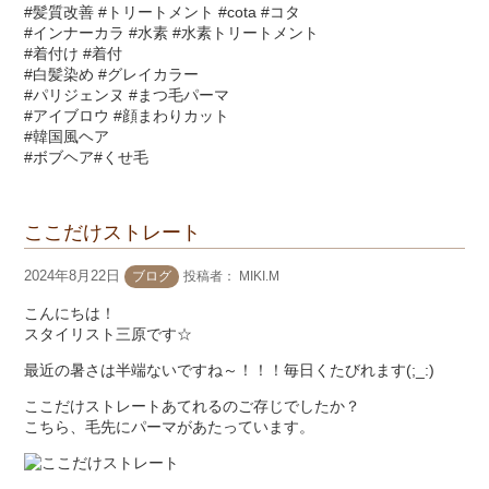
#髪質改善 #トリートメント #cota #コタ
#インナーカラ #水素 #水素トリートメント
#着付け #着付
#白髪染め #グレイカラー
#パリジェンヌ #まつ毛パーマ
#アイブロウ #顔まわりカット
#韓国風ヘア
#ボブヘア#くせ毛
ここだけストレート
2024年8月22日
ブログ
投稿者：
MIKI.M
こんにちは！
スタイリスト三原です☆
最近の暑さは半端ないですね～！！！毎日くたびれます(;_:)
ここだけストレートあてれるのご存じでしたか？
こちら、毛先にパーマがあたっています。