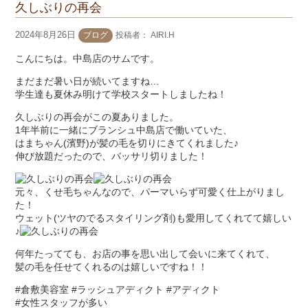
久しぶりの再会
2024年8月26日
ブログ
投稿者：
AIRI.H
こんにちは。中島店のサムです。
まだまだ暑い日が続いてますね…
学生達も夏休み明けて学校スタートしましたね！
久しぶりの再会がこの夏ありました。
1年半前に一緒にブランシュ中島店で働いていた、
はまちゃん(濱野)が髪の毛を切りにきてくれました♪
伸び放題だったので、バッサリ切りました！
元々、くせ毛ちゃんなので、パーマいらず可愛く仕上がりまし
た！
ウェット(ツヤのでるスタイリング剤)も愛用してくれてて嬉しい
♪
何年たってても、お店の事を思い出して会いに来てくれて、
髪の毛を任せてくれるのは嬉しいですね！！
#倉敷美容室 #ラッシュアディクト #アディクト
#女性スタッフが多い