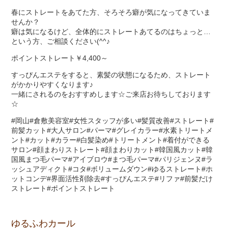
春にストレートをあてた方、そろそろ癖が気になってきていま
せんか？
癖は気になるけど、全体的にストレートあてるのはちょっと…
という方、ご相談ください(^^♪
ポイントストレート￥4,400～
すっぴんエステをすると、素髪の状態になるため、ストレート
がかかりやすくなります♪
一緒にされるのをおすすめします☆ご来店お待ちしております
☆
#岡山#倉敷美容室#女性スタッフが多い#髪質改善#ストレート#
前髪カット#大人サロン#パーマ#グレイカラー#水素トリートメ
ント#カット#カラー#白髪染め#トリートメント#着付ができる
サロン#顔まわりストレート#顔まわりカット#韓国風カット#韓
国風まつ毛パーマ#アイブロウ#まつ毛パーマ#パリジェンヌ#ラ
ッシュアディクト#コタ#ボリュームダウン#ゆるストレート#ホ
ットコンデ#界面活性剤除去#すっぴんエステ#リファ#前髪だけ
ストレート#ポイントストレート
ゆるふわカール