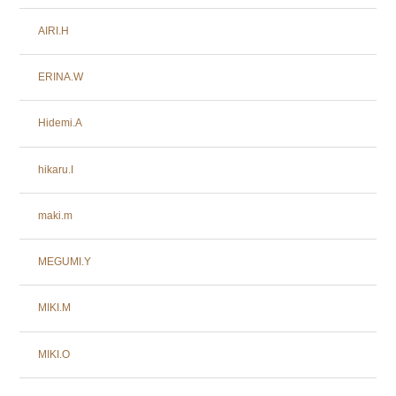
AIRI.H
ERINA.W
Hidemi.A
hikaru.I
maki.m
MEGUMI.Y
MIKI.M
MIKI.O